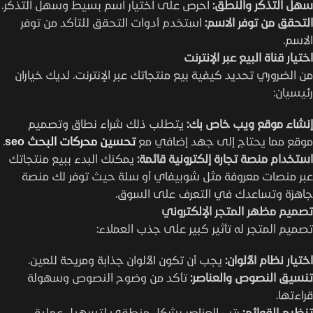
سهل التذكر والنطق:
احرص على اختيار اسم بسيط وسهل التذكر.
التحقق من توفر الاسم:
استخدم أدوات التحقق للتأكد من توفر
الاسم.
اختيار قناة البيع عبر الإنترنت
من الضروري تحديد كيفية بيع منتجاتك عبر الإنترنت. لديك خياران
رئيسيان:
إنشاء موقع ويب خاص بك:
يتطلب ذلك شراء نطاق وتصميم
موقع مما يحتاج إلى جهد إضافي مع
تحسين محركات البحث seo
.
استخدام منصة تجارة إلكترونية قائمة:
يمكنك البدء ببيع منتجاتك
عبر منصات معروفة مثل شوبيفاي أو سلة حيث توفر لك منصة
جاهزة وتساعدك في التعرف على السوق.
تصميم مظهر المتجر الإلكتروني
تصميم المتجر له تأثير كبير على جذب العملاء:
اختيار نظام الألوان:
يجب أن تكون الألوان جذابة ومريحة للعين.
تنسيق النصوص والعناصر:
تأكد من وضوح النصوص وسهولة
قراءتها.
تنظيم القوائم:
رتب العناصر بشكل منطقي لتسهيل عملية