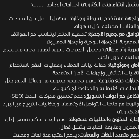
يشمل
انشاء متجر الكتروني
احترافي العناصر التالية:
واجهة مستخدم بسيطة وجذابة
: تسهيل التنقل بين المنتجات
والفئات المختلفة بكل سهولة.
توافق مع جميع الأجهزة
: تصميم المتجر ليتناسب مع الهواتف
المحمولة، الأجهزة اللوحية وأجهزة الكمبيوتر.
سرعة وأداء عالي
: تحميل الصفحات بسرعة لضمان تجربة مستخدم
سلسة وبدون تأخير.
أمان وموثوقية
: حماية بيانات العملاء وعمليات الدفع باستخدام
تقنيات التشفير وإجراءات الأمان المتقدمة.
خيارات دفع متنوعة
: توفير مجموعة متنوعة من وسائل الدفع مثل
البطاقات الائتمانية والمحافظ الإلكترونية.
تكامل مع أدوات التسويق
: دعم تحسين محركات البحث (SEO)
والربط مع منصات التواصل الاجتماعي وإمكانيات الترويج عبر البريد
الإلكتروني.
إدارة المخزون والطلبيات بسهولة
: توفير لوحة تحكم تسمح بإدارة
المخزون ومتابعة الطلبات بشكل فعال.
دعم متعدد اللغات والعملات
: يدعم المتجر عدة لغات وعملات