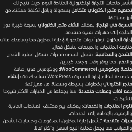
أشهر منصات التجارة الإلكترونية المتاحة اليوم حيث تتيح لك
تصميم متجر الكتروني متكامل
بسهولة وبأقل تكلفة ممكنة. من
أبرز مميزاتها:
السرعة في الإنجاز
: يمكنك
انشاء متجر الكتروني
بسرعة كبيرة دون
الحاجة إلى مهارات تقنية متقدمة.
إدارة المخزون
: توفر أدوات متطورة لإدارة المخزون مما يساعدك على
متابعة المنتجات والمبيعات بشكل فعال.
الشحن والمحاسبة
: تشمل المنصة مميزات تسهل عملية الشحن
والدفع، مما يوفر وقت وجهد كبيرين.
منصة ووكومرس (WooCommerce):
ووكومرس هي إضافة
مخصصة لنظام إدارة المحتوى WordPress تساعدك في
إنشاء
متجر الكتروني
بخطوات بسيطة وسهلة. من مميزاتها:
دعم لغات وعملات متعددة
: مما يجعلها من الخيارات الأكثر شيوعا
للشركات.
تنوع المنتجات والخدمات
: يمكنك بيع مختلف المنتجات المادية
والرقمية، بالإضافة إلى الخدمات.
ميزات متقدمة
: تشمل إدارة المخزون، المدفوعات وحسابات الشحن
والضرائب مما يجعل عملية البيع أسهل وأكثر أمانا.