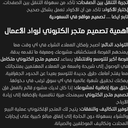
تجربة التنقل بين الصفحات:
تأكد من سهولة التنقل بين الصفحات.
إختبار الأكواد:
تأكد من أن الأكواد تعمل بشكل صحيح.
تابع ايضا …
تصميم مواقع في السعودية
أهمية تصميم متجر الكتروني لرواد الأعمال
التواجد الدائم:
أصبح بإمكان العملاء الشراء في أي وقت مما
يمنحهم الفرصة لاستكشاف مشروعك ومعرفة ما تقدمه بدقة.
فرصة أكبر للتوسع والانتشار:
يساعد
تصميم متجر الكتروني متكامل
في الوصول إلى شريحة واسعة من العملاء المهتمين بمنتجاتك
مما يفتح أمامك طرق جديدة للتوسع بعيدا عن الحدود الجغرافية.
يمكنك تحقيق شهرة عالمية في أي سوق ترغب في دخولها.
خلق ميزة إضافية لمشروعك:
إذا كان لديك مشروع قائم بالفعل فإن
تصميم متجر الكتروني
سيمنحك ميزة تنافسية بالإضافة إلى زيادة
الأرباح.
توفير التكاليف والنفقات:
يتيح لك المتجر الإلكتروني عملية البيع
والشراء بسهولة دون الحاجة إلى إنفاق مبالغ كبيرة على إيجارات
المحلات وتكاليف الموظفين والصيانة.